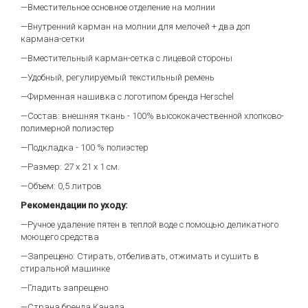
—Вместительное основное отделение на молнии
—Внутренний карман на молнии для мелочей + два доп
кармана-сетки
—Вместительный карман-сетка с лицевой стороны
—Удобный, регулируемый текстильный ремень
—Фирменная нашивка с логотипом бренда Herschel
—Состав: внешняя ткань - 100% высококачественной хлопково-
полимерной полиэстер
—Подкладка - 100 % полиэстер
—Размер: 27 х 21 х 1 см.
—Объем: 0,5 литров
Рекомендации по уходу:
—Ручное удаление пятен в теплой воде с помощью деликатного
моющего средства
—Запрещено: Стирать, отбеливать, отжимать и сушить в
стиральной машинке
—Гладить запрещено
—Страна бренда Канада