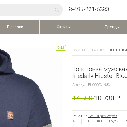
8-495-221-6383
Рюкзаки
Скейты
Бренды
SALE
СМОТРИТЕ ТАКЖЕ:
ТОЛСТОВКИ
Толстовка мужска
Iriedaily Hipster Bl
Артикул: FL000031983
14 300
10 730 Р.
Сетка размеров
РАЗМЕР:
INT
RU
Шея
Грудь
Р