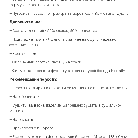
форму и не растягиваются
—Пуговицы позволяют раскрыть ворот, если Вам станет душно
Дополнительно:
—Состав: внешний - 50% хлопок, 50% полиэстер
—Подкладка - мягкий флис - приятная на ощупь, надежно
сохраняет тепло
—Крепкие швы
—Фирменный логотип Iriedaily на груди
—Фирменная крепкая фурнитура с сигнатурой бренда Iriedaily
Рекомендации по уходу:
—Бережная стирка в стиральной машине не выше 30 градусов
—Не отбеливать
—Сушить, вывесив изделие. Запрещено сушить в сушильной
машине
—Не гладить
—Произведено в Европе
—Размер модели на фото: реальный размер М, рост 183, объем