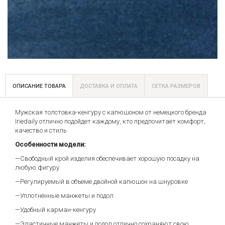
ОПИСАНИЕ ТОВАРА
ДОСТАВКА И ОПЛАТА
СЕТКА РАЗМЕРОВ
Мужская толстовка-кенгуру с капюшоном от немецкого бренда
Iriedaily отлично подойдет каждому, кто предпочитает комфорт,
качество и стиль
Особенности модели:
—Cвободный крой изделия обеспечивает хорошую посадку на
любую фигуру
—Регулируемый в объеме двойной капюшон на шнуровке
—Уплотнённые манжеты и подол
—Удобный карман-кенгуру
—Эластичные манжеты и подол отлично сохраняют свою