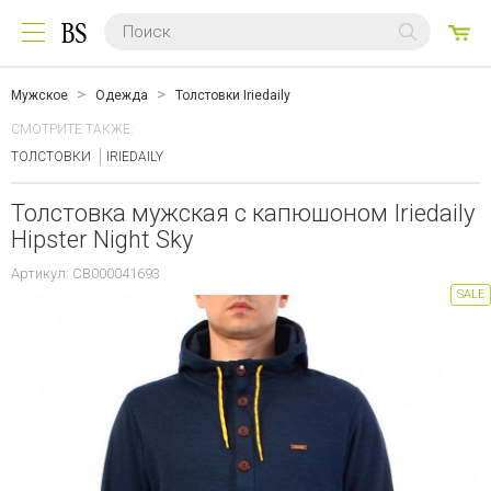
0
ТО
Мужское
Одежда
Толстовки Iriedaily
СМОТРИТЕ ТАКЖЕ:
ТОЛСТОВКИ
IRIEDAILY
Толстовка мужская с капюшоном Iriedaily
Hipster Night Sky
Артикул: CB000041693
SALE