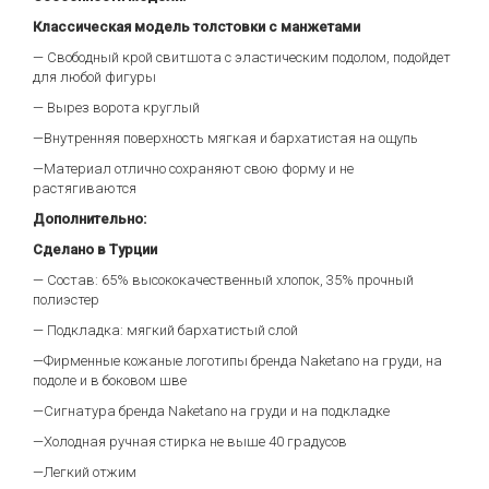
Классическая модель толстовки с манжетами
— Свободный крой свитшота с эластическим подолом, подойдет
для любой фигуры
— Вырез ворота круглый
—Внутренняя поверхность мягкая и бархатистая на ощупь
—Материал отлично сохраняют свою форму и не
растягиваются
Дополнительно:
Сделано в Турции
— Состав: 65% высококачественный хлопок, 35% прочный
полиэстер
— Подкладка: мягкий бархатистый слой
—Фирменные кожаные логотипы бренда Naketano на груди, на
подоле и в боковом шве
—Сигнатура бренда Naketano на груди и на подкладке
—Холодная ручная стирка не выше 40 градусов
—Легкий отжим