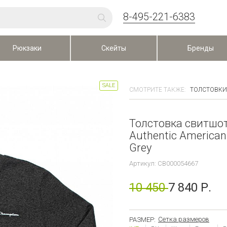
8-495-221-6383
Рюкзаки
Скейты
Бренды
SALE
СМОТРИТЕ ТАКЖЕ:
ТОЛСТОВКИ
Толстовка свитшо
Authentic American
Grey
Артикул: CB000054667
10 450
7 840 Р.
Сетка размеров
РАЗМЕР: