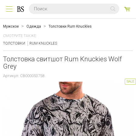
0
ТО
Мужское
Одежда
Толстовки Rum Knuckles
СМОТРИТЕ ТАКЖЕ:
ТОЛСТОВКИ
RUM KNUCKLES
Толстовка свитшот Rum Knuckies Wolf
Grey
Артикул: CB000053758
SALE