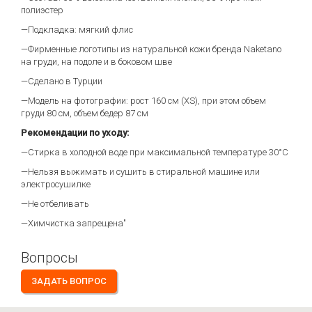
полиэстер
—Подкладка: мягкий флис
—Фирменные логотипы из натуральной кожи бренда Naketano
на груди, на подоле и в боковом шве
—Сделано в Турции
—Модель на фотографии: рост 160 см (XS), при этом объем
груди 80 см, объем бедер 87 см
Рекомендации по уходу:
—Cтирка в холодной воде при максимальной температуре 30°С
—Нельзя выжимать и сушить в стиральной машине или
электросушилке
—Не отбеливать
—Химчистка запрещена"
Вопросы
ЗАДАТЬ ВОПРОС