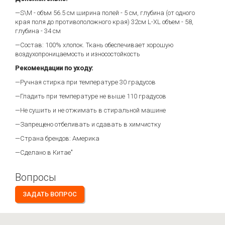
—S\M - объм 56.5 см ширина полей - 5 см, глубина (от одного
края поля до противоположного края) 32см L-XL объем - 58,
глубина - 34 см
—Состав: 100% хлопок. Ткань обеспечивает хорошую
воздухопроницаемость и износостойкость
Рекомендации по уходу:
—Ручная стирка при температуре 30 градусов
—Гладить при температуре не выше 110 градусов
—Не сушить и не отжимать в стиральной машине
—Запрещено отбеливать и сдавать в химчистку
—Страна брендов: Америка
—Сделано в Китае"
Вопросы
ЗАДАТЬ ВОПРОС