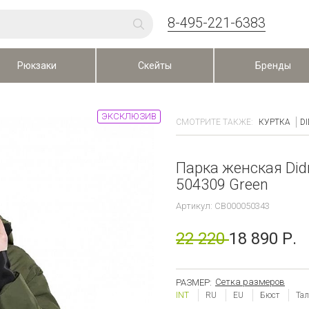
8-495-221-6383
Рюкзаки
Скейты
Бренды
ЭКСКЛЮЗИВ
СМОТРИТЕ ТАКЖЕ:
КУРТКА
D
Парка женская Did
504309 Green
Артикул: CB000050343
22 220
18 890 Р.
Сетка размеров
РАЗМЕР:
INT
RU
EU
Бюст
Та