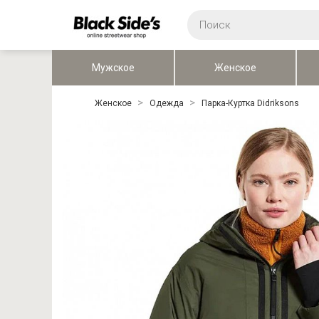
Мужское
Женское
Женское
Одежда
Парка-Куртка Didriksons