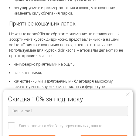
регулируемые в размерах талия и подол, что позволяет
изменять силу облегания парки.
Приятнее кошачьих лапок
Не хотите парку? Тогда обратите внимание на великолепный
ассортимент курток дидриксонс, представленных на нашем
сайте. «Приятнее кошачьих лапок», и теплее в том числе!
Используемые для курток didriksons материалы делают их не
просто красивыми, но и:
неимоверно приятными на ощупь;
очень тёплыми;
качественными и долговечными благодаря высокому
качеству используемых материалов и фурнитуре;
100% водонепроницаемыми.
Скидка 10% за подписку
Разнообразие стилей и форм позволяет выбрать идеально
подходящий для себя вариант даже самым настоящим
привередам и творческим натурам. В магазине представлены
как короткие модели, так и более длинные по колено. Некоторые
Даю согласие на обработку персональных данных
модели имеют съемный мех на капюшоне. Каждая куртка
благодаря особенностям пошива имеет свою градацию