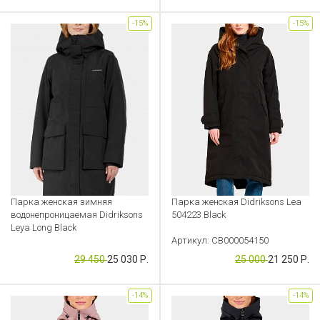
-15%
-15%
Парка женская зимняя
Парка женская Didriksons Lea
водонепроницаемая Didriksons
504223 Black
Leya Long Black
Артикул: CB000054150
Артикул: KS000000071
29 450
25 030 Р.
25 000
21 250 Р.
-14%
-14%