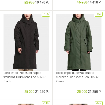
22 900
19 470 Р.
16 950
14 410 Р.
-15%
-15%
Водонепроницаемая парка
Водонепроницаемая парка
женская Didriksons Lea 505061
женская Didriksons Lea 505061
Black
Green
Артикул: CB000052911
Артикул: CB000052912
25 000
21 250 Р.
25 000
21 250 Р.
-14%
-14%