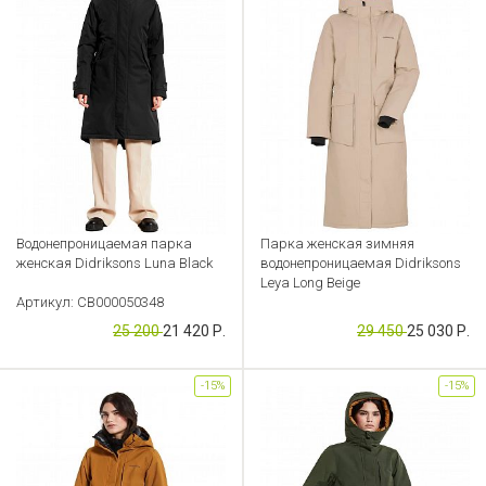
Водонепроницаемая парка
Парка женская зимняя
женская Didriksons Luna Black
водонепроницаемая Didriksons
Leya Long Beige
Артикул: CB000050348
Артикул: CB000050338
25 200
21 420 Р.
29 450
25 030 Р.
-15%
-15%