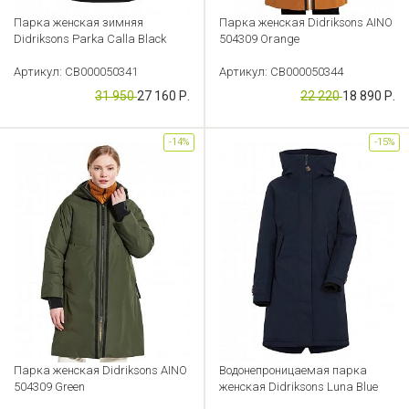
Парка женская зимняя
Парка женская Didriksons AINO
Didriksons Parka Calla Black
504309 Orange
Артикул: CB000050341
Артикул: CB000050344
31 950
27 160 Р.
22 220
18 890 Р.
-14%
-15%
Парка женская Didriksons AINO
Водонепроницаемая парка
504309 Green
женская Didriksons Luna Blue