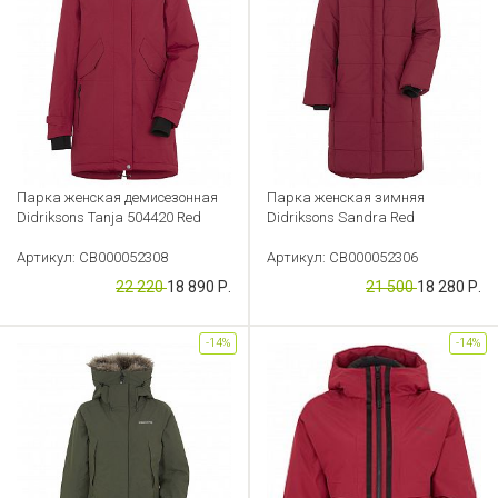
Парка женская демисезонная
Парка женская зимняя
Didriksons Tanja 504420 Red
Didriksons Sandra Red
Артикул: CB000052308
Артикул: CB000052306
22 220
18 890 Р.
21 500
18 280 Р.
-14%
-14%