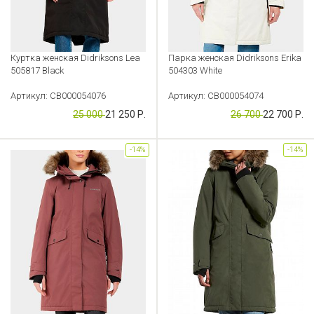
Куртка женская Didriksons Lea
Парка женская Didriksons Erika
505817 Black
504303 White
Артикул: CB000054076
Артикул: CB000054074
25 000
21 250 Р.
26 700
22 700 Р.
-14%
-14%