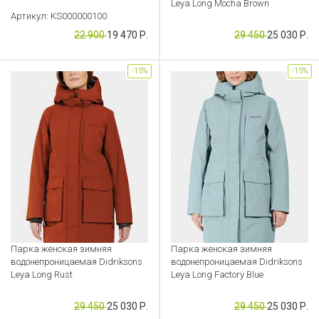
Leya Long Mocha Brown
Артикул: KS000000100
Артикул: KS000000082
22 900
19 470 Р.
29 450
25 030 Р.
-15%
-15%
Парка женская зимняя
Парка женская зимняя
водонепроницаемая Didriksons
водонепроницаемая Didriksons
Leya Long Rust
Leya Long Factory Blue
Артикул: KS000000081
Артикул: KS000000080
29 450
25 030 Р.
29 450
25 030 Р.