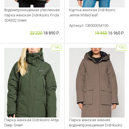
Водонепроницаемая утепленная
Куртка женская Didriksons
парка женская Didriksons Frida
Jennie Wilted leaf
504302 Green
Артикул: CB000054100
Артикул: BS000000018
22 220
18 890 Р.
19 950
16 960 Р.
-14%
-15%
Парка женская Didriksons Antje
Парка женская зимняя
Deep Green
водонепроницаемая Didriksons