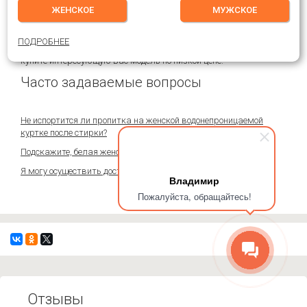
температур: существуют как зимние, так и осенние варианты.
ЖЕНСКОЕ
МУЖСКОЕ
Подобрать для себя парку или куртку своей мечты теперь
предельно просто! Для этого существуем мы, интернет-магазин
ПОДРОБНЕЕ
Blacksides. Ознакомьтесь с предложенными вариантами и
купите интересующую Вас модель по низкой цене.
Часто задаваемые вопросы
Не испортится ли пропитка на женской водонепроницаемой
куртке после стирки?
Подскажите, белая женская парка не маркая?
Я могу осуществить доставку в любой регион?
Владимир
Пожалуйста, обращайтесь!
Отзывы