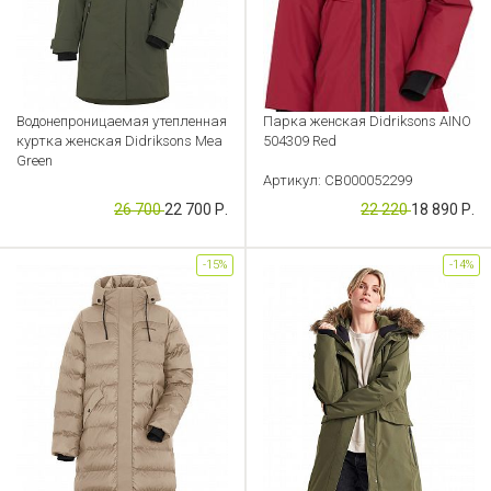
Водонепроницаемая утепленная
Парка женская Didriksons AINO
куртка женская Didriksons Mea
504309 Red
Green
Артикул: CB000052299
Артикул: CB000052303
26 700
22 700 Р.
22 220
18 890 Р.
-15%
-14%