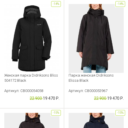
-14%
-14%
Женская парка Didriksons Bliss
Парка женская Didriksons
504172 Black
Elissa Black
Артикул: CB000054058
Артикул: CB000053967
22 900
19 470 Р.
22 900
19 470 Р.
-15%
-15%