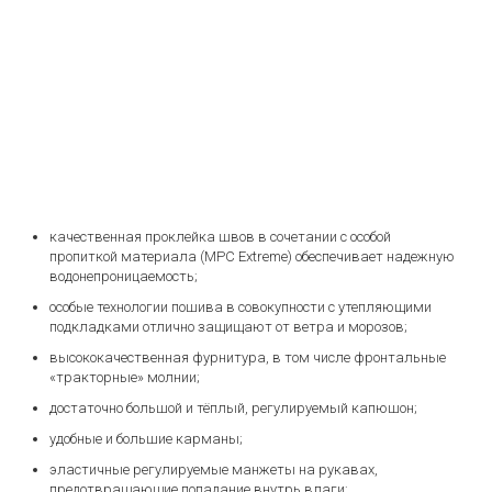
качественная проклейка швов в сочетании с особой
пропиткой материала (MPC Extreme) обеспечивает надежную
водонепроницаемость;
особые технологии пошива в совокупности с утепляющими
подкладками отлично защищают от ветра и морозов;
высококачественная фурнитура, в том числе фронтальные
«тракторные» молнии;
достаточно большой и тёплый, регулируемый капюшон;
удобные и большие карманы;
эластичные регулируемые манжеты на рукавах,
предотвращающие попадание внутрь влаги;