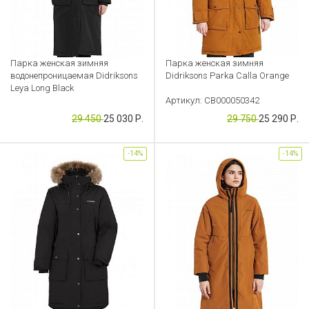
Парка женская зимняя
Парка женская зимняя
водонепроницаемая Didriksons
Didriksons Parka Calla Orange
Leya Long Black
Артикул: CB000050342
Артикул: CB000050336
29 450
25 030 Р.
29 750
25 290 Р.
-14%
-14%