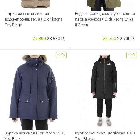
Парка женская зимняя
Водонепроницаемая утепленная
водонепроницаемая Didriksons
парка женская Didriksons Erika
Fay Beige
II Green
Артикул: CB000052294
Артикул: CB000052009
27 800
23 630 Р.
26 700
22 700 Р.
-14%
-14%
Куртка женская Didriksons 1913
Куртка женская Didriksons 1913
Yed Blue
Tove Black