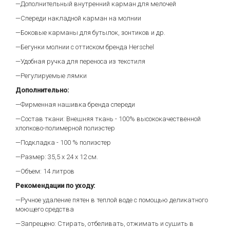
—Дополнительный внутренний карман для мелочей
—Спереди накладной карман на молнии
—Боковые карманы для бутылок, зонтиков и др.
—Бегунки молнии с оттиском бренда Herschel
—Удобная ручка для переноса из текстиля
—Регулируемые лямки
Дополнительно:
—Фирменная нашивка бренда спереди
—Состав ткани: Внешняя ткань - 100% высококачественной
хлопково-полимерной полиэстер
—Подкладка - 100 % полиэстер
—Размер: 35,5 х 24 х 12 см.
—Объем: 14 литров
Рекомендации по уходу:
—Ручное удаление пятен в теплой воде с помощью деликатного
моющего средства
—Запрещено: Стирать, отбеливать, отжимать и сушить в