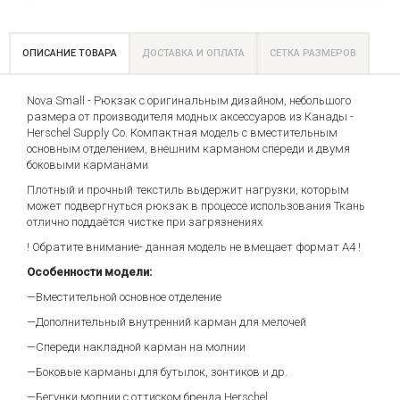
ОПИСАНИЕ ТОВАРА
ДОСТАВКА И ОПЛАТА
СЕТКА РАЗМЕРОВ
Nova Small - Рюкзак с оригинальным дизайном, небольшого
размера от производителя модных аксессуаров из Канады -
Herschel Supply Co. Компактная модель с вместительным
основным отделением, внешним карманом спереди и двумя
боковыми карманами
Плотный и прочный текстиль выдержит нагрузки, которым
может подвергнуться рюкзак в процессе использования Ткань
отлично поддаётся чистке при загрязнениях
! Обратите внимание- данная модель не вмещает формат А4 !
Особенности модели:
—Вместительной основное отделение
—Дополнительный внутренний карман для мелочей
—Спереди накладной карман на молнии
—Боковые карманы для бутылок, зонтиков и др.
—Бегунки молнии с оттиском бренда Herschel