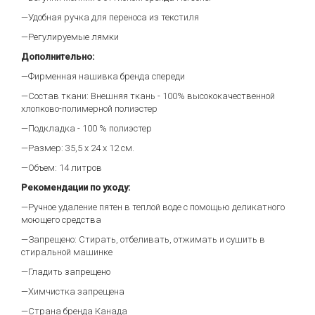
—Удобная ручка для переноса из текстиля
—Регулируемые лямки
Дополнительно:
—Фирменная нашивка бренда спереди
—Состав ткани: Внешняя ткань - 100% высококачественной
хлопково-полимерной полиэстер
—Подкладка - 100 % полиэстер
—Размер: 35,5 х 24 х 12 см.
—Объем: 14 литров
Рекомендации по уходу:
—Ручное удаление пятен в теплой воде с помощью деликатного
моющего средства
—Запрещено: Стирать, отбеливать, отжимать и сушить в
стиральной машинке
—Гладить запрещено
—Химчистка запрещена
—Страна бренда Канада