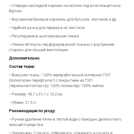
—Спереди накладной карман на молнии под влагозащитным
бортом
—Внутренние боковые карманы для бутылок, зонтиков и др.
—Удобная ручка для переноса из текстиля
—Регулируемые анатомические лямки
—Лямки обтянуты перфорированной тканью с внутренней
стороны для лучшей вентиляции
Дополнительно:
Состав ткани:
—Внешняя ткань - 100% переработанный материал ПЭТ
(полиэтилен-терефталат) с покрытием из ТЭП
(термоэластопласта)/ 100% полиэстер/ 100% нейлон
—Размер: 45,7 х 31,1 х 15,2 см.
—Объем: 21.5 л.
Рекомендации по уходу:
—Ручное удаление пятен в теплой воде с помощью деликатного
моющего средства
—Запрещено: Стирать, отбеливать, отжимать и сушить в