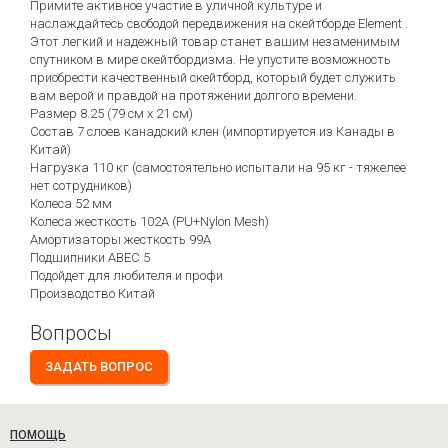
Примите активное участие в уличной культуре и
наслаждайтесь свободой передвижения на скейтборде Element .
Этот легкий и надежный товар станет вашим незаменимым
спутником в мире скейтбордизма. Не упустите возможность
приобрести качественный скейтборд, который будет служить
вам верой и правдой на протяжении долгого времени.
Размер 8.25 (79 см х 21 см)
Состав 7 слоев канадский клен (импортируется из Канады в
Китай)
Нагрузка 110 кг (самостоятельно испытали на 95 кг - тяжелее
нет сотрудников)
Колеса 52 мм
Колеса жесткость 102А (PU+Nylon Mesh)
Амортизаторы жесткость 99А
Подшипники ABEC 5
Подойдет для любителя и профи
Производство Китай
Вопросы
ЗАДАТЬ ВОПРОС
ПОМОЩЬ