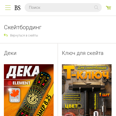
0
ТО
Скейтбординг
Вернуться в скейты
Деки
Ключ для скейта