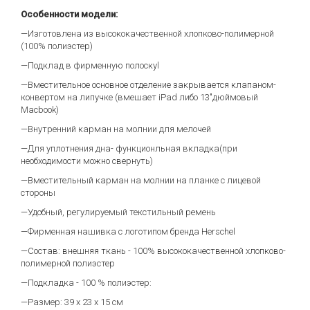
Особенности модели:
—Изготовлена из высококачественной хлопково-полимерной
(100% полиэстер)
—Подклад в фирменную полоскуl
—Вместительное основное отделение закрывается клапаном-
конвертом на липучке (вмешает iPad либо 13"дюймовый
Macbook)
—Внутренний карман на молнии для мелочей
—Для уплотнения дна- функционльная вкладка(при
необходимости можно свернуть)
—Вместительный карман на молнии на планке с лицевой
стороны
—Удобный, регулируемый текстильный ремень
—Фирменная нашивка с логотипом бренда Herschel
—Состав: внешняя ткань - 100% высококачественной хлопково-
полимерной полиэстер
—Подкладка - 100 % полиэстер:
—Размер: 39 х 23 х 15 см