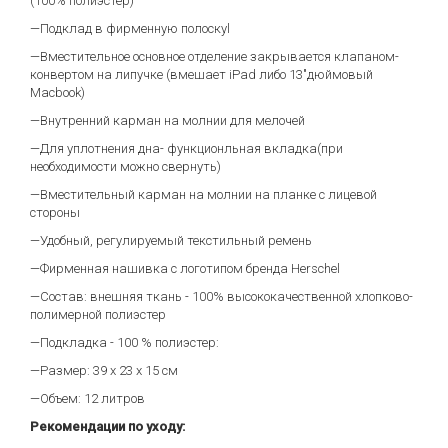
(100% полиэстер)
—Подклад в фирменную полоскуl
—Вместительное основное отделение закрывается клапаном-
конвертом на липучке (вмешает iPad либо 13"дюймовый
Macbook)
—Внутренний карман на молнии для мелочей
—Для уплотнения дна- функционльная вкладка(при
необходимости можно свернуть)
—Вместительный карман на молнии на планке с лицевой
стороны
—Удобный, регулируемый текстильный ремень
—Фирменная нашивка с логотипом бренда Herschel
—Состав: внешняя ткань - 100% высококачественной хлопково-
полимерной полиэстер
—Подкладка - 100 % полиэстер:
—Размер: 39 х 23 х 15 см
—Объем: 12 литров
Рекомендации по уходу: