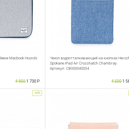
 Sleeve Macbook Hounds
Чехол водоотталкивающий на кнопках Hersch
Spokane iPad Air Crosshatch Chambray
Артикул: CB000045334
4 950
1 730 Р.
4 500
1 5
-64%