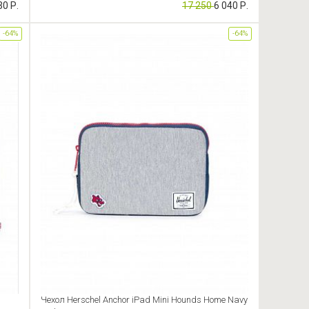
30 Р.
17 250
6 040 Р.
-64%
-64%
Чехол Herschel Anchor iPad Mini Hounds Home Navy