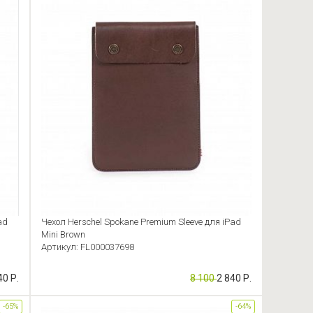
ad
Чехол Herschel Spokane Premium Sleeve для iPad
Mini Brown
Артикул: FL000037698
40 Р.
8 100
2 840 Р.
-65%
-64%