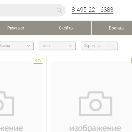
8-495-221-6383
Рюкзаки
Скейты
Бренды
Бренд
Цвет
Сортировка
-64%