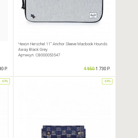
Чехол Herschel 11'' Anchor Sleeve Macbook Hounds
Away Black Grey
Артикул: CB000053547
80 Р.
4 950
1 730 Р.
-64%
-64%