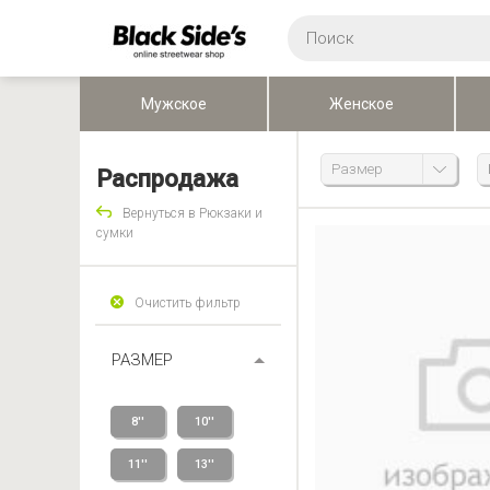
Мужское
Женское
Размер
Распродажа
Вернуться в Рюкзаки и
сумки
Очистить фильтр
РАЗМЕР
8''
10''
11''
13''