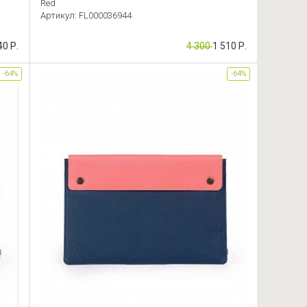
Red
Артикул: FL000036944
40 Р.
4 300
1 510 Р.
-64%
-64%