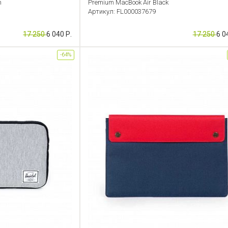
n
Premium MacBook Air Black
Артикул: FL000037679
17 250
6 040 Р.
17 250
6 0
-64%