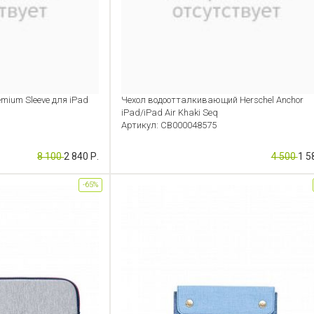
emium Sleeve для iPad
Чехол водоотталкивающий Herschel Anchor
iPad/iPad Air Khaki Seq
Артикул: CB000048575
8 100
2 840 Р.
4 500
1 5
-65%