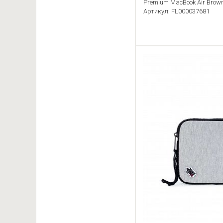
Premium MacBook Air Brow
Артикул: FL000037681