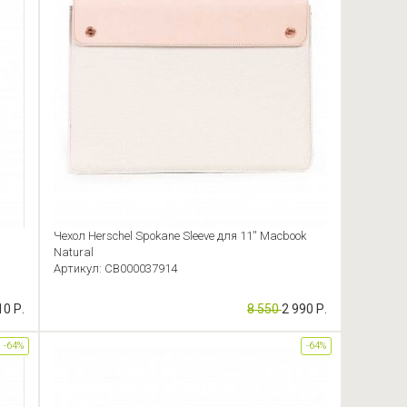
Чехол Herschel Spokane Sleeve для 11'' Macbook
Natural
Артикул: CB000037914
10 Р.
8 550
2 990 Р.
-64%
-64%