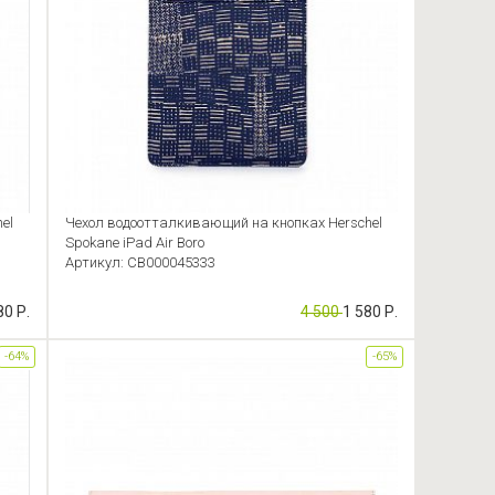
el
Чехол водоотталкивающий на кнопках Herschel
Spokane iPad Air Boro
Артикул: CB000045333
80 Р.
4 500
1 580 Р.
-64%
-65%