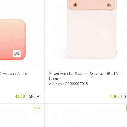
Herschel Anchor
Чехол Herschel Spokane Sleeve для iPad Mini
Natural
Артикул: CB000037915
4 500
1 580 Р.
4 300
1 5
-64%