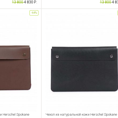
13 800
4 830 Р.
13 800
4 8
-64%
и Herschel Spokane
Чехол из натуральной кожи Herschel Spokane