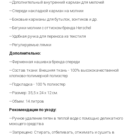
—Дополнительный внутренний карман для мелочей
—Спереди накладной карман на молнии
—Боковые карманы для бутылок, зонтиков и др.
—Бегунки молнии с оттиском бренда Herschel
—Удобная ручка для переноса из текстиля
—Регулируемые лямки
Дополнительно:
—Фирменная нашивка бренда спереди
—Состав ткани: Внешняя ткань - 100% высококачественной
хлопково-полимерной полиэстер
—Подкладка - 100 % полиэстер
—Размер: 35,5 х 24 х 12 см.
—Объем: 14 литров
Рекомендации по уходу:
—Ручное удаление пятен в теплой воде с помощью деликатного
моющего средства
—Запрещено: Стирать, отбеливать, отжимать и сушить в