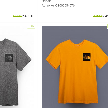
Cobalt
Артикул: CB000054576
4 800
2 450 Р.
4 800
2 4
-48%