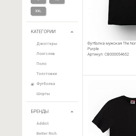
XXL
КАТЕГОРИИ
Футболка мужская The Nort
Джоггеры
Purple
Лонгслив
Артикул: CB000054652
Поло
Толстовки
Футболка
Шорты
БРЕНДЫ
Addict
Better Rich