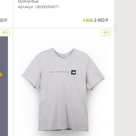
Midline Blue
Артикул: CB000054571
50 Р.
4 800
2 450 Р.
-48%
-48%