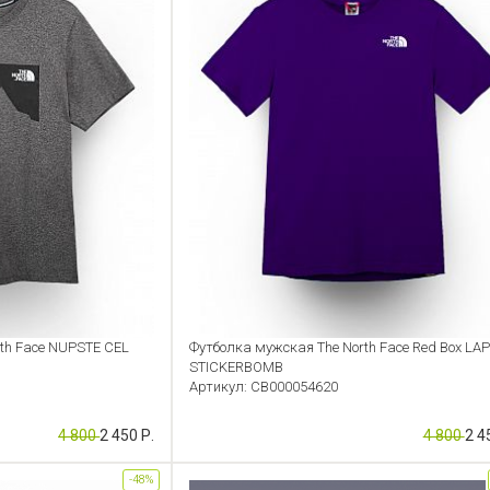
th Face NUPSTE CEL
Футболка мужская The North Face Red Box LAP
STICKERBOMB
Артикул: CB000054620
4 800
2 450 Р.
4 800
2 4
-48%