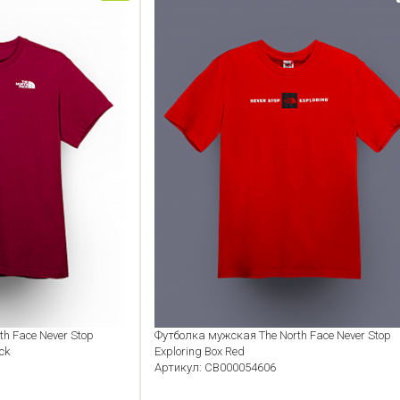
h Face Never Stop
Футболка мужская The North Face Never Stop
ck
Exploring Box Red
Артикул: CB000054606