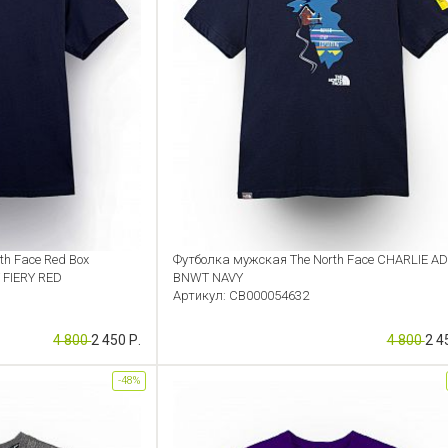
h Face Red Box
Футболка мужская The North Face CHARLIE A
FIERY RED
BNWT NAVY
Артикул: CB000054632
4 800
2 450 Р.
4 800
2 4
-48%