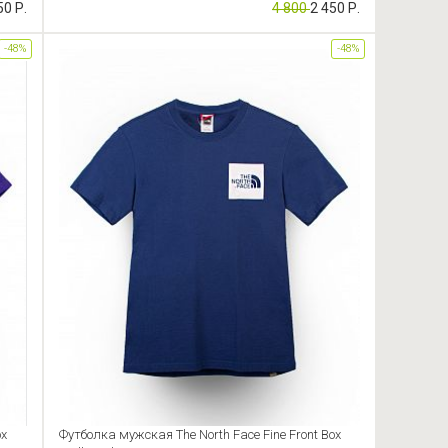
50 Р.
4 800
2 450 Р.
-48%
-48%
ox
Футболка мужская The North Face Fine Front Box