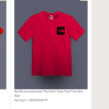
Футболка мужская The North Face Fine Front Box
Red
Артикул: CB000054579