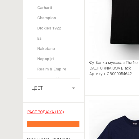
Carhartt
Champion
Dickies 1922
Es
Naketano
Napapijri
Футболка мужская The No
CALIFORNIA USA Black
Realm & Empire
Артикул: CB000054642
Rum Knuckles
ЦВЕТ
Stangata
The North Face
Urban Classics
РАСПРОДАЖА (103)
Vans