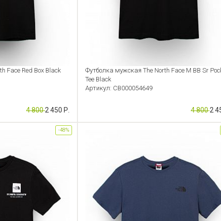
h Face Red Box Black
Футболка мужская The North Face M BB Sr Poc
Tee Black
Артикул: CB000054649
4 800
2 450 Р.
4 800
2 4
-48%