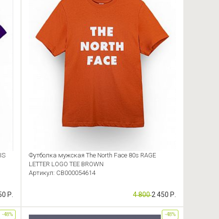
IS
Футболка мужская The North Face 80s RAGE
LETTER LOGO TEE BROWN
Артикул: CB000054614
50 Р.
4 800
2 450 Р.
-48%
-48%