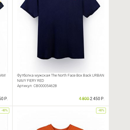
DAM
Футболка мужская The North Face Box Back URBAN
NAVY FIERY RED
Артикул: CB000054628
50 Р.
4 800
2 450 Р.
-48%
-48%