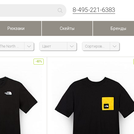
8-495-221-6383
Рюкзаки
Скейты
Бренды
The North Face
Цвет
Сортировка
-48%