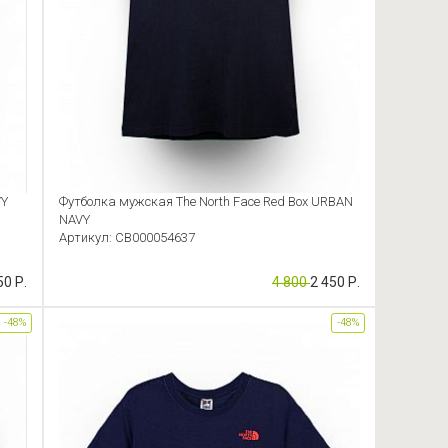
VY
Футболка мужская The North Face Red Box URBAN
NAVY
Артикул: CB000054637
50 Р.
4 800
2 450 Р.
-48%
-48%