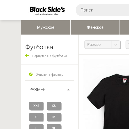
Мужское
Женское
Размер
Футболка
Вернуться в Футболка
Очистить фильтр
РАЗМЕР
XXS
XS
S
M
L
XL