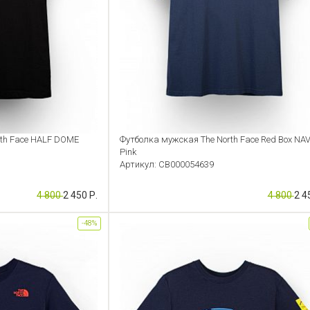
rth Face HALF DOME
Футболка мужская The North Face Red Box NA
Pink
Артикул: CB000054639
4 800
2 450 Р.
4 800
2 4
-48%