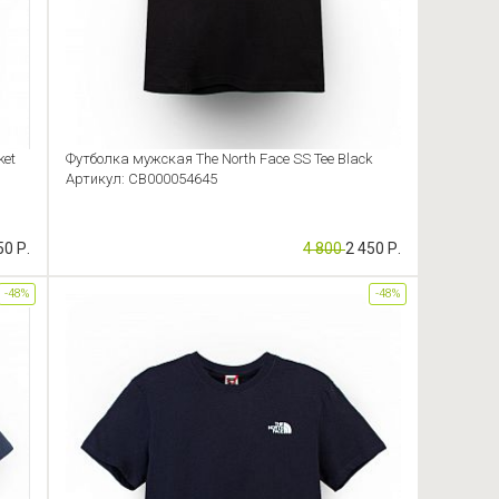
ket
Футболка мужская The North Face SS Tee Black
Артикул: CB000054645
50 Р.
4 800
2 450 Р.
-48%
-48%