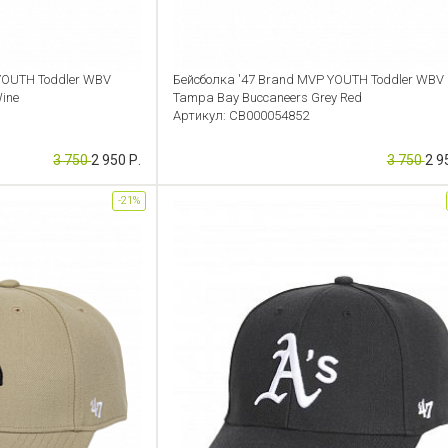
YOUTH Toddler WBV
Бейсболка '47 Brand MVP YOUTH Toddler WBV
Wine
Tampa Bay Buccaneers Grey Red
Артикул: CB000054852
3 750
2 950 Р.
3 750
2 9
-21%