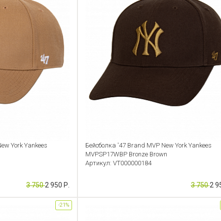
ew York Yankees
Бейсболка '47 Brand MVP New York Yankees
MVPSP17WBP Bronze Brown
Артикул: VT000000184
3 750
2 950 Р.
3 750
2 9
-21%