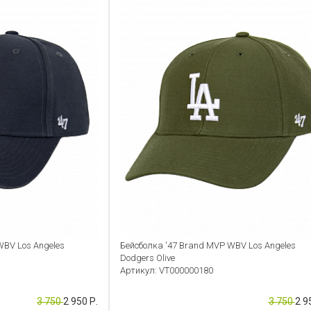
WBV Los Angeles
Бейсболка '47 Brand MVP WBV Los Angeles
Dodgers Olive
Артикул: VT000000180
3 750
2 950 Р.
3 750
2 9