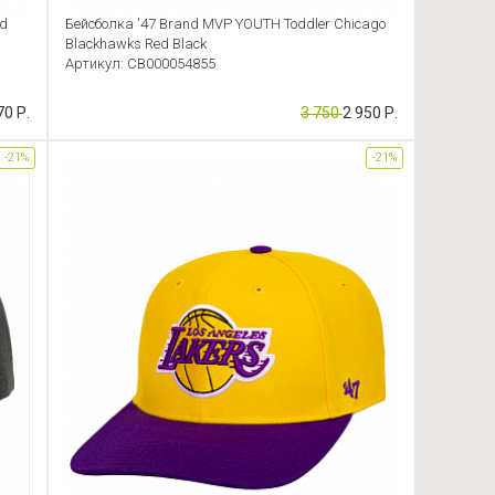
ed
Бейсболка '47 Brand MVP YOUTH Toddler Chicago
Blackhawks Red Black
Артикул: CB000054855
70 Р.
3 750
2 950 Р.
-21%
-21%