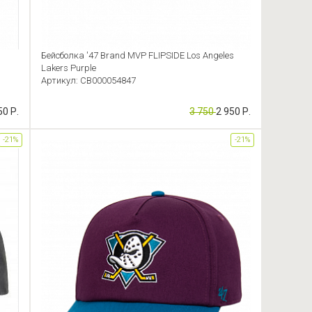
Бейсболка '47 Brand MVP FLIPSIDE Los Angeles
Lakers Purple
Артикул: CB000054847
50 Р.
3 750
2 950 Р.
-21%
-21%