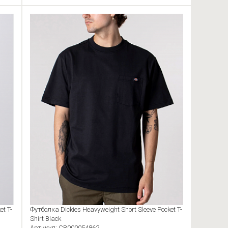
et T-
Футболка Dickies Heavyweight Short Sleeve Pocket T-
Shirt Black
Артикул: CB000054862