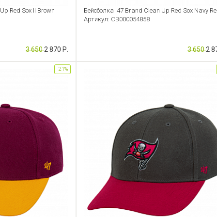
Up Red Sox II Brown
Бейсболка '47 Brand Clean Up Red Sox Navy R
Артикул: CB000054858
3 650
2 870 Р.
3 650
2 8
-21%