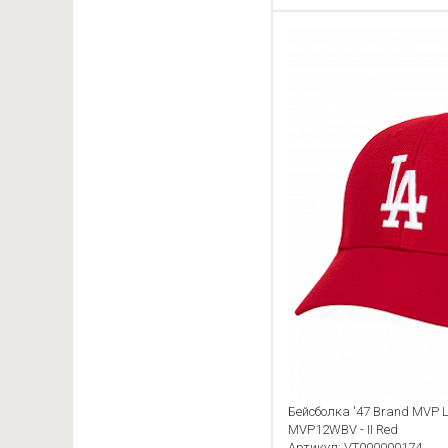
Бейсболка '47 Brand MVP L
MVP12WBV - II Red
Артикул: VT000000174