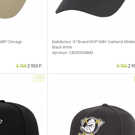
WBP Chicago
Бейсболка '47 Brand MVP WBV Oakland Athletic
Black White
Артикул: CB000054843
3 750
2 950 Р.
3 750
2 9
-21%