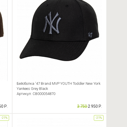
Бейсболка '47 Brand MVP YOUTH Toddler New York
Yankees Grey Black
Артикул: CB000054870
50 Р.
3 750
2 950 Р.
-21%
-21%