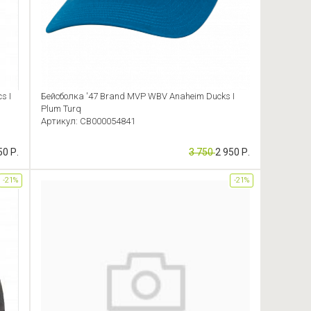
s I
Бейсболка '47 Brand MVP WBV Anaheim Ducks I
Plum Turq
Артикул: CB000054841
50 Р.
3 750
2 950 Р.
-21%
-21%