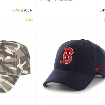
3 750
2 950 Р.
3 4
-21%