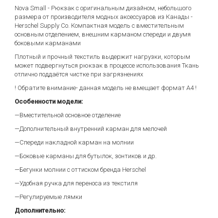
Nova Small - Рюкзак с оригинальным дизайном, небольшого
размера от производителя модных аксессуаров из Канады -
Herschel Supply Co. Компактная модель с вместительным
основным отделением, внешним карманом спереди и двумя
боковыми карманами
Плотный и прочный текстиль выдержит нагрузки, которым
может подвергнуться рюкзак в процессе использования Ткань
отлично поддаётся чистке при загрязнениях
! Обратите внимание- данная модель не вмещает формат А4 !
Особенности модели:
—Вместительной основное отделение
—Дополнительный внутренний карман для мелочей
—Спереди накладной карман на молнии
—Боковые карманы для бутылок, зонтиков и др.
—Бегунки молнии с оттиском бренда Herschel
—Удобная ручка для переноса из текстиля
—Регулируемые лямки
Дополнительно: