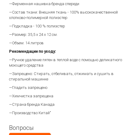
—Фирменная нашивка бренда спереди
—Состав ткани: Внешняя ткань - 100% высококачественной
хлопково-полимерной полиэстер
—Подкладка - 100 % полиэстер
—Размер: 35,5 х 24 х 12 см.
—Объем: 14 литров
Рекомендации по уходу:
—Ручное удаление пятен в теплой воде с помощью деликатного
моющего средства
—Запрещено: Стирать, отбеливать, отжимать и сушить в
стиральной машинке
—Гладить запрещено
—Химчистка запрещена
—Страна бренда Канада
—Производство Китай"
Вопросы