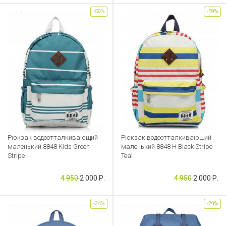
-59%
-59%
Рюкзак водоотталкивающий
Рюкзак водоотталкивающий
маленький 8848 Kids Green
маленький 8848 H Black Stripe
Stripe
Teal
Артикул: FL000039378
Артикул: FL000039368
4 950
2 000 Р.
4 950
2 000 Р.
-24%
-29%