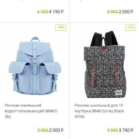
Артикул: FL000040168
Артикул: FL000039447
6 450
4 190 Р.
3 950
2 000 Р.
-49%
-25%
Рюкзак маленький
Рюкзак школьный для 15
водоотталкивающий 8848 D
ноутбука 8848 Survey Black
Sky
White
Артикул: FL000039445
Артикул: FL000039401
3 950
2 000 Р.
4 990
3 740 Р.