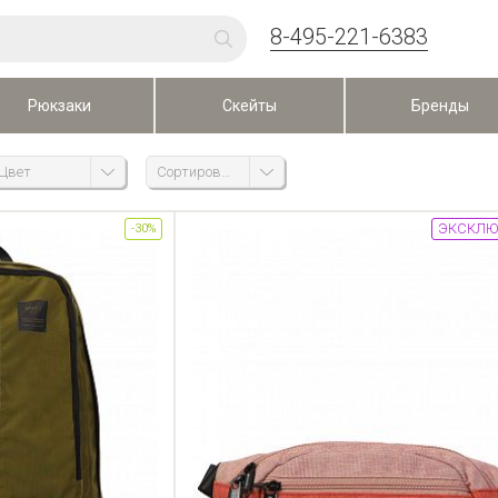
8-495-221-6383
Рюкзаки
Скейты
Бренды
Цвет
Сортировка
ЭКСКЛЮ
-30%