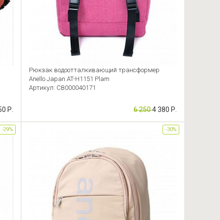
Рюкзак водоотталкивающий трансформер
Anello Japan AT-H1151 Plam
Артикул: CB000040171
50 Р.
6 250
4 380 Р.
-29%
-30%