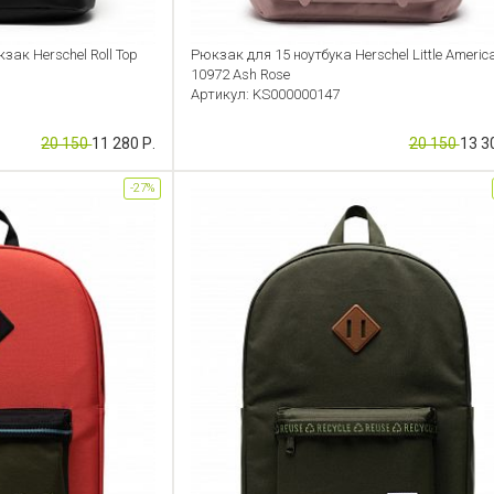
ак Herschel Roll Top
Рюкзак для 15 ноутбука Herschel Little Americ
10972 Ash Rose
Артикул: KS000000147
20 150
11 280 Р.
20 150
13 3
-27%