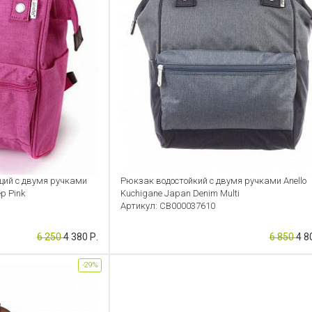
ий с двумя ручками
Рюкзак водостойкий с двумя ручками Anello
p Pink
Kuchigane Japan Denim Multi
Артикул: CB000037610
6 250
4 380 Р.
6 850
4 8
-29%