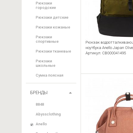
Рюкзаки
городские
Рюкзаки детские
Рюкзаки кожаные
Рюкзаки
спортивные
Рюкзак водоотталкивающи
ноутбука Anello Japan Olive
Рюкзаки тканевые
Артикул: CB000041495
Рюкзаки
школьные
Сумка поясная
БРЕНДЫ
8848
Abyssclothing
Anello