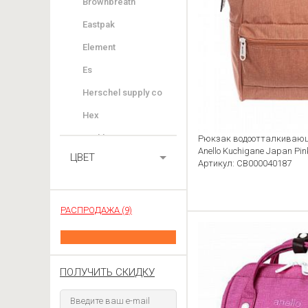
Brownbreath
Eastpak
Element
Es
Herschel supply co
Hex
Kaukko
Рюкзак водоотталкивающ
Anello Kuchigane Japan Pin
ЦВЕТ
Knowledge Cotton
Артикул: CB000040187
Apparel
Legato Largo
РАСПРОДАЖА (9)
Mi-Pac
Obey
Pack n Roll
ПОЛУЧИТЬ СКИДКУ
Parkland
Stighlorgan