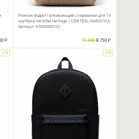
a
Рюкзак водоотталкивающий с карманом для 15
ноутбука Herschel Heritage 11238 TEAL/GARGOYLE
Артикул: KS000000132
00 Р.
11 990
8 750 Р.
-27%
-27%