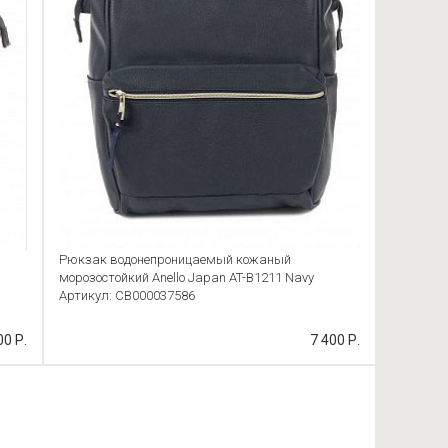
Рюкзак водонепроницаемый кожаный
морозостойкий Anello Japan AT-B1211 Navy
Артикул: CB000037586
00 Р.
7 400 Р.