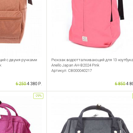
ий с двумя ручками
Рюкзак водоотталкивающий для 13 ноутбук
k
Anello Japan AH-B2024 Pink
Артикул: CB000040217
6 250
4 380 Р.
6 850
4 8
-29%