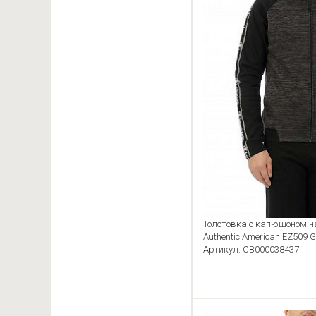
Толстовка с капюшоном н
Authentic American EZ509 G
Артикул: CB000038437