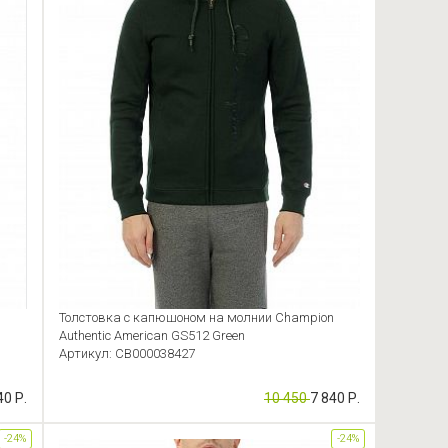
Толстовка с капюшоном на молнии Champion
Authentic American GS512 Green
Артикул: CB000038427
40 Р.
10 450
7 840 Р.
-24%
-24%