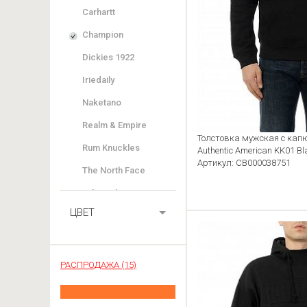
Carhartt
Champion
Dickies 1922
Iriedaily
Naketano
Realm & Empire
Толстовка мужская с ка
Rum Knuckles
Authentic American KK01 Bl
Артикул: CB000038751
The North Face
Urban Classics
ЦВЕТ
WeSC
РАСПРОДАЖА (15)