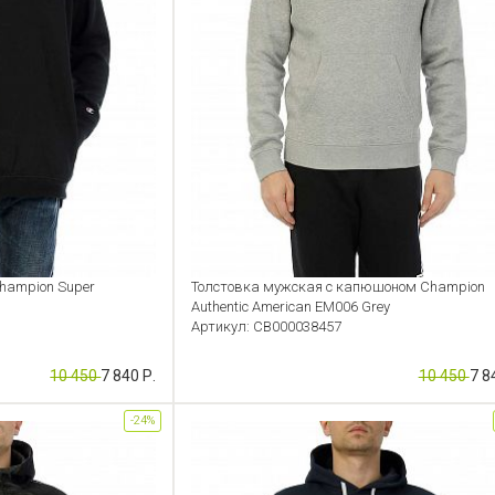
hampion Super
Толстовка мужская с капюшоном Champion
Authentic American EM006 Grey
Артикул: CB000038457
10 450
7 840 Р.
10 450
7 8
-24%