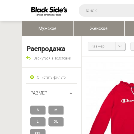
Мужское
Женское
Размер
Распродажа
Вернуться в Толстовки
Очистить фильтр
РАЗМЕР
S
M
L
XL
XXL