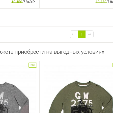
10 450
7 840 Р.
10 450
7 8
1
ожете приобрести на выгодных условиях:
-25%