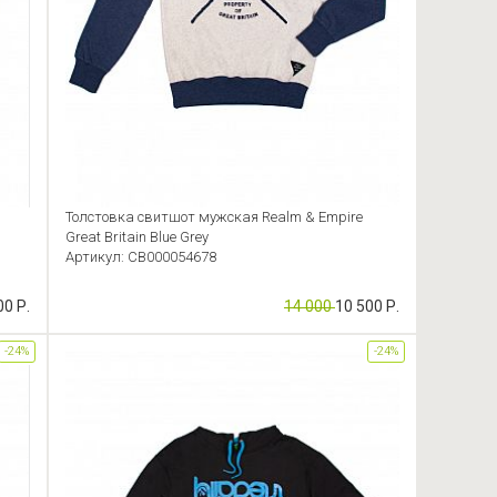
Толстовка свитшот мужская Realm & Empire
Great Britain Blue Grey
Артикул: CB000054678
00 Р.
14 000
10 500 Р.
-24%
-24%