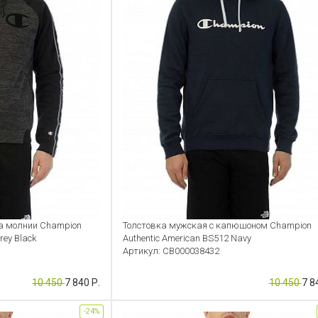
а молнии Champion
Толстовка мужская с капюшоном Champion
rey Black
Authentic American BS512 Navy
Артикул: CB000038432
10 450
7 840 Р.
10 450
7 8
-24%