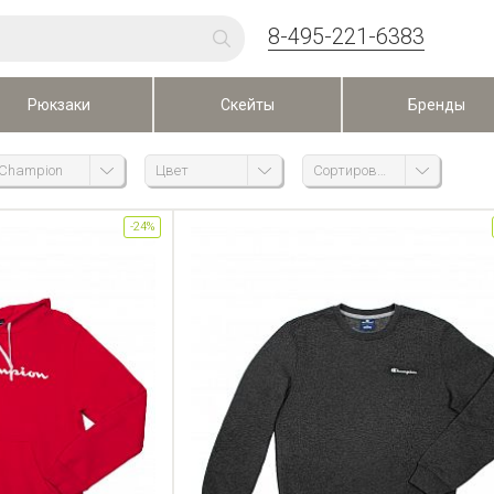
8-495-221-6383
Рюкзаки
Скейты
Бренды
Champion
Цвет
Сортировка
-24%