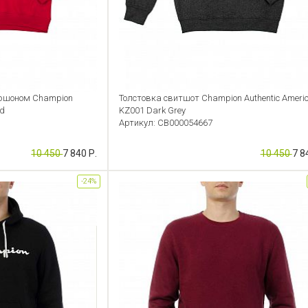
пюшоном Champion
Толстовка свитшот Champion Authentic Ameri
ed
KZ001 Dark Grey
Артикул: CB000054667
10 450
7 840 Р.
10 450
7 8
-24%