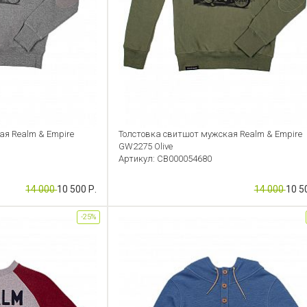
ая Realm & Empire
Толстовка свитшот мужская Realm & Empire
GW2275 Olive
Артикул: CB000054680
14 000
10 500 Р.
14 000
10 5
-25%