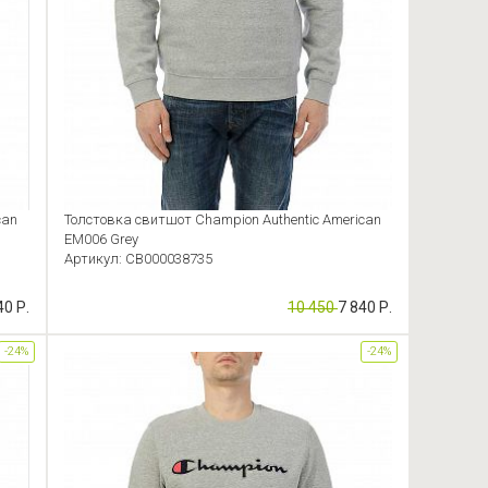
can
Толстовка свитшот Champion Authentic American
EM006 Grey
Артикул: CB000038735
40 Р.
10 450
7 840 Р.
-24%
-24%