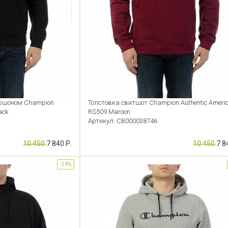
пюшоном Champion
Толстовка свитшот Champion Authentic Ameri
ack
RS509 Maroon
Артикул: CB000038746
10 450
7 840 Р.
10 450
7 8
-24%