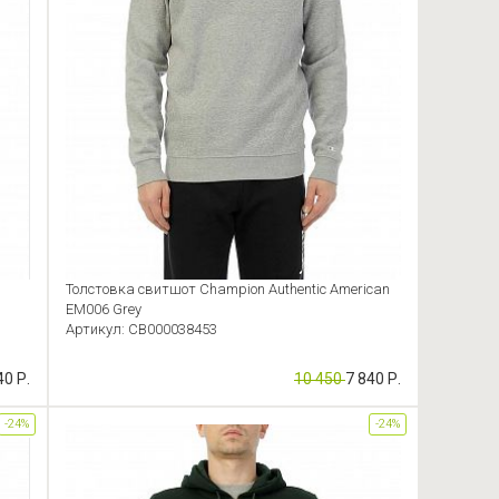
Толстовка свитшот Champion Authentic American
EM006 Grey
Артикул: CB000038453
40 Р.
10 450
7 840 Р.
-24%
-24%