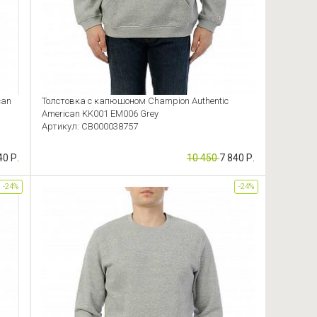
can
Толстовка с капюшоном Champion Authentic
American KK001 EM006 Grey
Артикул: CB000038757
40 Р.
10 450
7 840 Р.
-24%
-24%