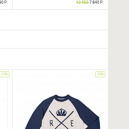
40 Р.
10 450
7 840 Р.
-25%
-25%