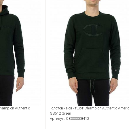
ampion Authentic
Толстовка свитшот Champion Authentic Ameri
GS512 Green
Артикул: CB000038412