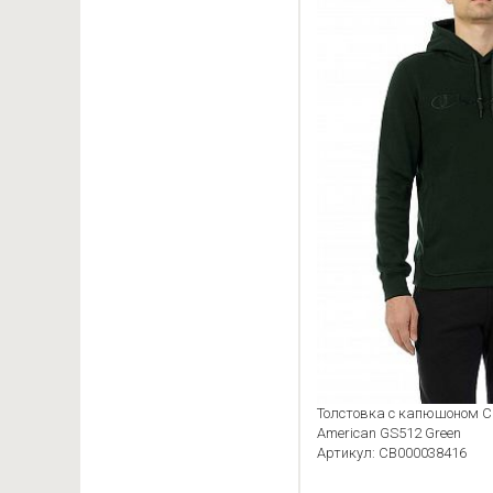
Толстовка с капюшоном Ch
American GS512 Green
Артикул: CB000038416