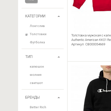
КАТЕГОРИИ
Лонгслив
Толстовки
Толстовка мужская с ка
Authentic American KK01 R
Футболка
Артикул: CB000054669
ТИП
капюшон
молния
свитшот
БРЕНДЫ
Better Rich